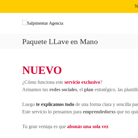
S
N
CABA, Buenos Aires, Arg
+54-911 6400 4553
hola@salpime
a
S
l
A
t
a
g
a
e
l
r
n
p
Paquete LLave en Mano
a
c
i
l
i
m
c
a
e
o
d
NUEVO
n
n
e
t
t
M
e
a
¿Cómo funciona este
servicio exclusivo
?
a
n
r
Armamos tus
redes sociales
, el
plan
estratégico, las plantil
r
i
k
A
d
e
Luego
te explicamos todo
de una forma clara y sencilla pa
g
o
t
Este servicio lo pensamos para
emprendedorxs
que no qui
e
i
n
n
Tu gran ventaja es que
abonás una sola vez
c
g
e
i