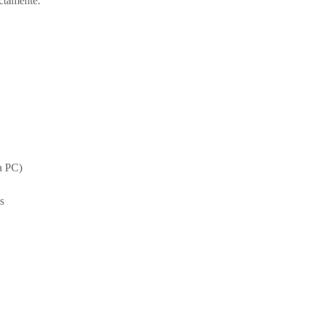
ectamente.
ra PC)
s