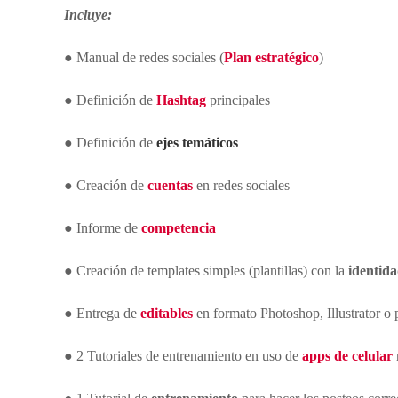
n
a
Incluye:
R
e
● Manual de redes sociales (
Plan estratégico
)
d
e
s
● Definición de
Hashtag
principales
S
o
● Definición de
ejes temáticos
c
i
● Creación de
cuentas
en redes sociales
a
l
● Informe de
competencia
e
s
● Creación de templates simples (plantillas) con la
identida
● Entrega de
editables
en formato Photoshop, Illustrator o 
● 2 Tutoriales de entrenamiento en uso de
apps de celular