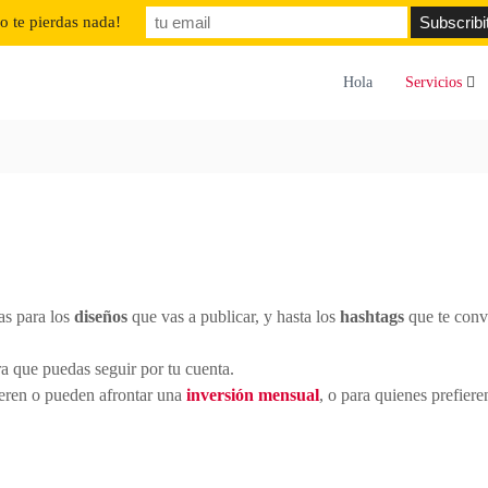
o te pierdas nada!
ntaragencia.com
Hola
Servicios
las para los
diseños
que vas a publicar, y hasta los
hashtags
que te conv
ra que puedas seguir por tu cuenta.
eren o pueden afrontar una
inversión mensual
, o para quienes prefier